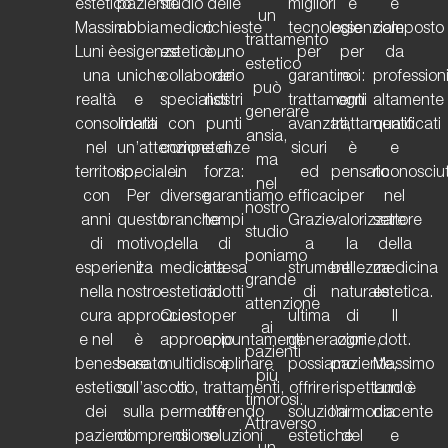
estetico
paziente
studio
delle
migliori
è
è
un
Massimo
abbia
medico
richieste
tecnologie
essenziale
composto
trattamento
Luni è
esigenze
estetico,
è uno
per
per
da
estetico
una
uniche
collaborano
dei
garantire
noi:
professioni
può
realtà
e
specialisti
nostri
trattamenti
ogni
altamente
generare
consolidata
meriti
con
punti
avanzati,
trattamento
qualificati
ansia,
nel
un’attenzione
competenze
di
sicuri
è
e
ma
territorio,
speciale.
in
forza:
ed
pensato
riconosciut
nel
con
Per
diverse
garantiamo
efficaci.
per
nel
nostro
anni
questo
branche
tempi
Grazie
valorizzare
settore
studio
di
motivo,
della
di
a
la
della
poniamo
esperienza
il
medicina
attesa
strumenti
bellezza
medicina
grande
nella
nostro
estetica.
ridotti
di
naturale
estetica.
attenzione
cura
approccio
Questo
per
ultima
di
Il
ai
e nel
è
approccio
appuntamenti
generazione,
ogni
dott.
pazienti
benessere
basato
multidisciplinare
e
possiamo
paziente,
Massimo
più
estetico
sull’ascolto,
ci
trattamenti,
offrire
rispettando
Luni è
timorosi.
dei
sulla
permette
offrendo
soluzioni
l’armonia
docente
Attraverso
pazienti.
comprensione
di
soluzioni
estetiche
del
e