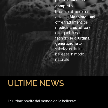
per un
benessere
completo.
Il centro di medicina
estetica
Massimo Luni
offre trattamenti di
medicina estetica
di
alta qualità con
tecnologie di
ultima
generazione
per
valorizzare la tua
bellezza in modo
naturale.
ULTIME NEWS
Le ultime novità dal mondo della bellezza: