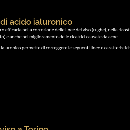
r di acido ialuronico
oro efficacia nella correzione delle linee del viso (rughe), nella ric
to) e anche nel miglioramento delle cicatrici causate da acne.
o ialuronico permette di correggere le seguenti linee e caratteristich
 viso a Torino