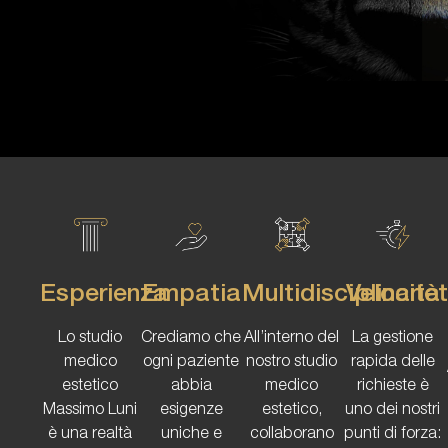
Esperienza
Empatia
Multidisciplinarie
Velocità
Lo studio
Crediamo che
All’interno del
La gestione
medico
ogni paziente
nostro studio
rapida delle
estetico
abbia
medico
richieste è
Massimo Luni
esigenze
estetico,
uno dei nostri
è una realtà
uniche e
collaborano
punti di forza: