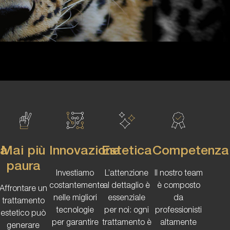
tà
Mai più
Innovazione
Estetica
Competenza
paura
Investiamo
L’attenzione
Il nostro team
costantemente
al dettaglio è
è composto
Affrontare un
nelle migliori
essenziale
da
trattamento
tecnologie
per noi: ogni
professionisti
estetico può
per garantire
trattamento è
altamente
generare