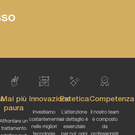
sso
tà
Mai più
Innovazione
Estetica
Competenza
paura
Investiamo
L’attenzione
Il nostro team
costantemente
al dettaglio è
è composto
Affrontare un
nelle migliori
essenziale
da
trattamento
tecnologie
per noi: ogni
professionisti