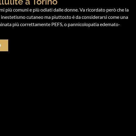
lulite a Torino
ismi più comuni e più odiati dalle donne. Va ricordato però che la
un inestetismo cutaneo ma piuttosto è da considerarsi come una
minata più correttamente PEFS, o pannicolopatia edemato-
O