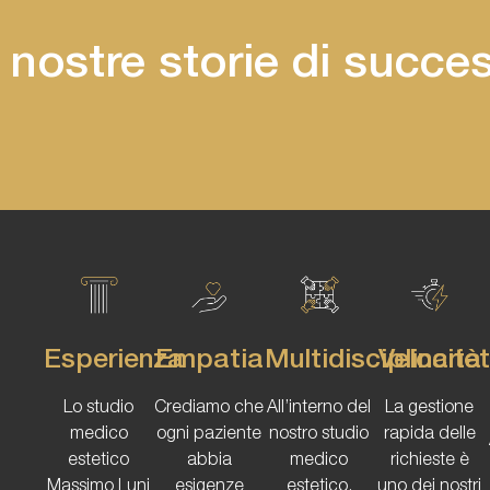
 nostre storie di succe
Esperienza
Empatia
Multidisciplinarie
Velocità
Lo studio
Crediamo che
All’interno del
La gestione
medico
ogni paziente
nostro studio
rapida delle
estetico
abbia
medico
richieste è
Massimo Luni
esigenze
estetico,
uno dei nostri