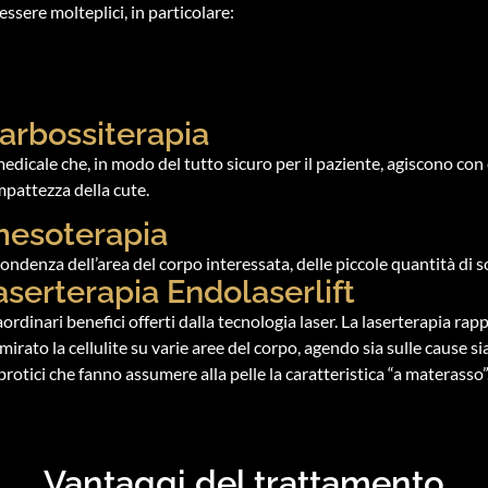
essere molteplici, in particolare:
carbossiterapia
icale che, in modo del tutto sicuro per il paziente, agiscono con eff
mpattezza della cute.
mesoterapia
pondenza dell’area del corpo interessata, delle piccole quantità di s
aserterapia Endolaserlift
dinari benefici offerti dalla tecnologia laser. La laserterapia rappr
irato la cellulite su varie aree del corpo, agendo sia sulle cause sia
fibrotici che fanno assumere alla pelle la caratteristica “a materasso”
Vantaggi del trattamento