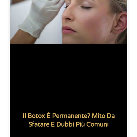
Il Botox È Permanente? Mito Da
Sfatare E Dubbi Più Comuni