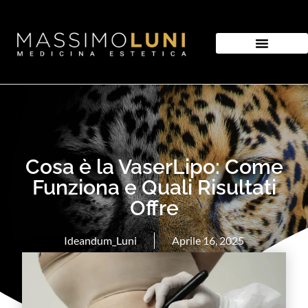
MEDICINA ESTETICA
CHIRURGIA ESTETICA
MEDICINA ANTIAGING
Cosa è la VaserLipo: Come
Funziona e Quali Risultati
Offre
Ideandum_Luni
Aprile 16, 2025