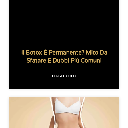
Il Botox È Permanente? Mito Da
Sfatare E Dubbi Più Comuni
LEGGI TUTTO »