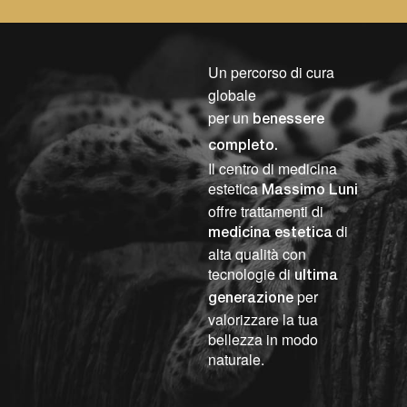
Un percorso di cura
globale
per un
benessere
completo.
Il centro di medicina
estetica
Massimo Luni
offre trattamenti di
di
medicina estetica
alta qualità con
tecnologie di
ultima
per
generazione
valorizzare la tua
bellezza in modo
naturale.