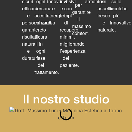
sicuri,
ogni
innovativi
invasivi
armoniosi.
un
sulle
per
efficaci
persona
e
e con
aspetto
tecniche
garantire
e
accolta,
sinergici.
tempi
fresco
più
il
personalizzati,
compresa
di
e
innovative
massimo
garantendo
e
recupero
naturale.
comfort.
risultati
sicura
minimi,
naturali
in
migliorando
e
ogni
l’esperienza
duraturi.
fase
del
del
paziente.
trattamento.
Il nostro studio