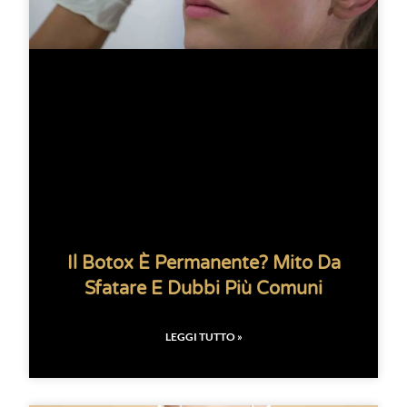
Il Botox È Permanente? Mito Da
Sfatare E Dubbi Più Comuni
LEGGI TUTTO »