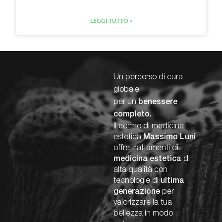
LEGGI TUTTO »
Un percorso di cura
globale
per un
benessere
completo.
Il centro di medicina
estetica
Massimo Luni
offre trattamenti di
medicina estetica
di
alta qualità con
tecnologie di
ultima
generazione
per
valorizzare la tua
bellezza in modo