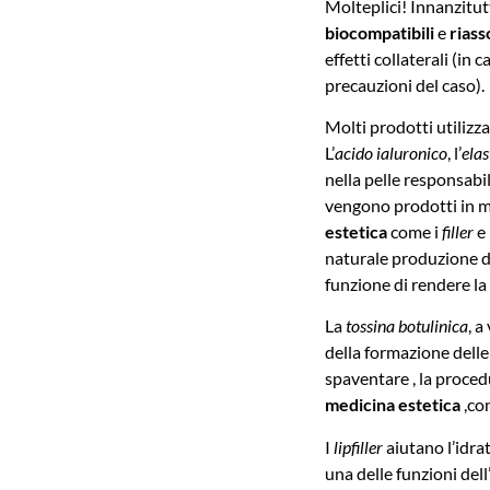
Molteplici! Innanzitutt
biocompatibili
e
riass
effetti collaterali (in
precauzioni del caso).
Molti prodotti utilizz
L’
acido ialuronico
, l’
elas
nella pelle responsabil
vengono prodotti in m
estetica
come i
filler
e 
naturale produzione d
funzione di rendere la 
La
tossina botulinica
, a
della formazione delle
spaventare , la procedu
medicina estetica
,con
I
lipfiller
aiutano l’idra
una delle funzioni dell