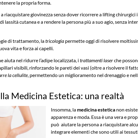
tenere la propria forma.
a riacquistare giovinezza senza dover ricorrere a lifting chirurgici
 di lassità cutanea e a rendere la persona più a suo agio, senza int
ogie di trattamento, la
tricologia
permette oggi di risolvere moltissim
va vita e forza ai capelli.
he aiuta nel ridurre l’adipe localizzata, i
trattamenti laser
che possono
llari visibili, rinforzando le pareti dei vasi (oltre a risolvere il fatto
rre la cellulite
, permettendo un miglioramento nel drenaggio e nella
ella Medicina Estetica: una realtà
Insomma, la
medicina estetica
non esiste 
apparenza e moda. Essa è una vera e prop
può aiutare la persona a riacquistare alcu
integrare elementi che sono utili ai tessuti