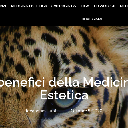
ENZE
MEDICINA ESTETICA
CHIRURGIA ESTETICA
TECNOLOGIE
MED
DOVE SIAMO
 benefici della Medici
Estetica
Ideandum_Luni
Ottobre 9, 2020