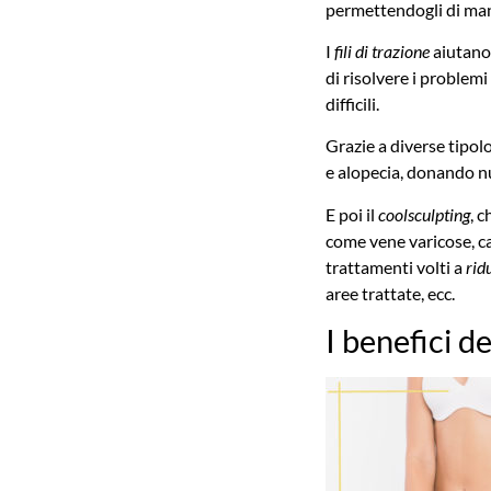
permettendogli di man
I
fili di trazione
aiutano 
di risolvere i problemi
difficili.
Grazie a diverse tipol
e alopecia, donando nuo
E poi il
coolsculpting
, c
come vene varicose, capi
trattamenti volti a
ridu
aree trattate, ecc.
I benefici d