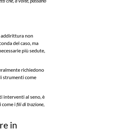
ti che, a volte, passano
addirittura non
econda del caso, ma
necessarie più sedute,
neralmente richiedono
 di strumenti come
 interventi al seno, è
ti come i
fili di trazione
,
re in