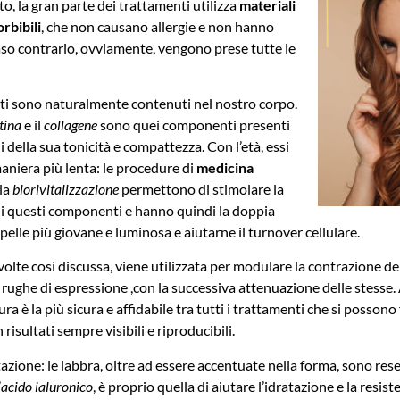
o, la gran parte dei trattamenti utilizza
materiali
orbibili
, che non causano allergie e non hanno
 caso contrario, ovviamente, vengono prese tutte le
ati sono naturalmente contenuti nel nostro corpo.
tina
e il
collagene
sono quei componenti presenti
i della sua tonicità e compattezza. Con l’età, essi
aniera più lenta: le procedure di
medicina
la
biorivitalizzazione
permettono di stimolare la
i questi componenti e hanno quindi la doppia
pelle più giovane e luminosa e aiutarne il turnover cellulare.
 volte così discussa, viene utilizzata per modulare la contrazione d
 rughe di espressione ,con la successiva attenuazione delle stesse.
ra è la più sicura e affidabile tra tutti i trattamenti che si possono
 risultati sempre visibili e riproducibili.
tazione: le labbra, oltre ad essere accentuate nella forma, sono rese
’
acido ialuronico
, è proprio quella di aiutare l’idratazione e la resist