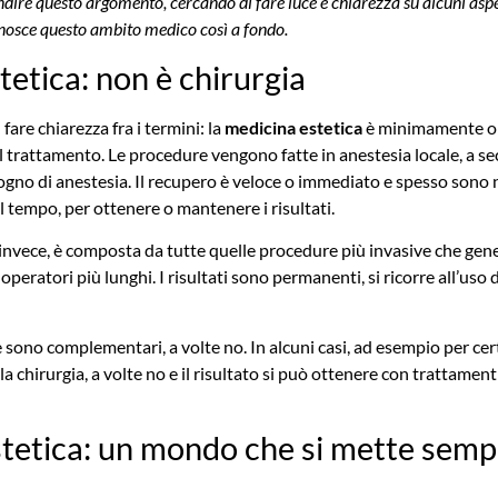
ire questo argomento, cercando di fare luce e chiarezza su alcuni aspet
onosce questo ambito medico così a fondo.
etica: non è chirurgia
 fare chiarezza fra i termini: la
medicina estetica
è minimamente o 
l trattamento. Le procedure vengono fatte in anestesia locale, a s
gno di anestesia. Il recupero è veloce o immediato e spesso sono 
l tempo, per ottenere o mantenere i risultati.
 invece, è composta da tutte quelle procedure più invasive che ge
operatori più lunghi. I risultati sono permanenti, si ricorre all’uso
 sono complementari, a volte no. In alcuni casi, ad esempio per certi
la chirurgia, a volte no e il risultato si può ottenere con trattamen
tetica: un mondo che si mette semp